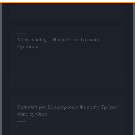
Microblading – Ημιμόνιμο Τατουάζ
Φρυδιών
Τοποθέτηση Βλεφαρίδων Φυσικής Τρίχας
(One by One)