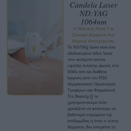
Candela Laser
ND:YAG
1064nm
Η Ιδανική Λύση Για
Σκούρα Δέρματα Και
Θερινή Αποτρίχωση.
Το ND:YAG laser είναι ένα
εξειδικευμένο είδος laser
που εκπέμπει ακτίνα
υψηλής έντασης φωτός στα
1064 nm και διαθέτει
έγκριση από τον FDA
(Αμερικανικός Οργανισμός
Τροφίμων και Φαρμάκων).
Στο Beauty G το
χρησιμοποιούμε όταν
χρειάζεται να φτάσουμε σε
βαθύτερα στρώματα της
επιδερμίδας ή όταν ο τύπος
δέρματος δεν επιτρέπει τη