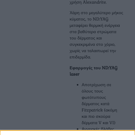
χρήση Alexandrite.
Χάρη στο μεγαλύτερο μήκος
κύματος, το ND:YAG
μεταφέρει θερμική ενέργεια
στα βαθύτερα στρώματα
του δέρματος και
συγκεκριμένα στο χόριο,
χωρίς να ταλαιπωρεί την
επιδερμίδα.
Εφαρμογές του ND:YAG
laser
Αποτρίχωση σε
όλους τους
φωτότυπους
δέρματος κατά
Fitzpatrick (ακόμη
και πιο σκούρα
δέρματα V και VI)
Αγγειακές βλάβες