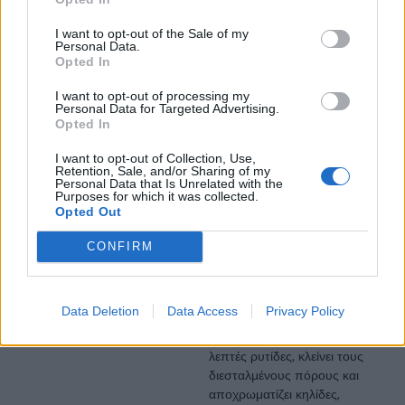
μήκος κύματος μάς
επιτρέπει να διαπεράσουμε
I want to opt-out of the Sale of my
το στρώμα μελανίνης χωρίς
Personal Data.
Opted In
να την υπερφορτώσουμε.
Επίσης το προτείνουμε τους
I want to opt-out of processing my
καλοκαιρινούς μήνες, όταν η
Personal Data for Targeted Advertising.
αποτρίχωση με Alexandrite
Opted In
δεν ενδείκνυται.
I want to opt-out of Collection, Use,
Retention, Sale, and/or Sharing of my
Επιπλέον δράση
Personal Data that Is Unrelated with the
αντιγήρανσης
Purposes for which it was collected.
Opted Out
Χάρη στο βάθος δράσης
του, το ND:YAG laser φτάνει
CONFIRM
στους ινοβλάστες και
διεγείρει την παραγωγή
κολλαγόνου και ελαστίνης.
Data Deletion
Data Access
Privacy Policy
Έτσι βελτιώνει την υφή της
επιδερμίδας, μειώνει τις
λεπτές ρυτίδες, κλείνει τους
διεσταλμένους πόρους και
αποχρωματίζει κηλίδες,