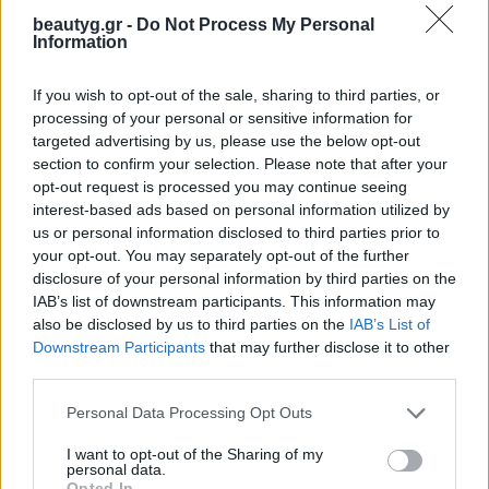
προσώπου
Αγγειακές βλάβες
beautyg.gr -
Do Not Process My Personal
Information
κάτω άκρων
(ευρυαγγείες έως
3mm)
If you wish to opt-out of the sale, sharing to third parties, or
Ρυτίδες και σύσφιξη
processing of your personal or sensitive information for
προσώπου
targeted advertising by us, please use the below opt-out
Μελαγχρωματικές
section to confirm your selection. Please note that after your
βλάβες (πανάδες,
opt-out request is processed you may continue seeing
κηλίδες)
interest-based ads based on personal information utilized by
Πολύ καλά
us or personal information disclosed to third parties prior to
αποτελέσματα σε
your opt-out. You may separately opt-out of the further
ενεργό ακμή
disclosure of your personal information by third parties on the
Πότε επιλέγεται για
IAB’s list of downstream participants. This information may
αποτρίχωση
also be disclosed by us to third parties on the
IAB’s List of
Downstream Participants
that may further disclose it to other
Στην αποτρίχωση
third parties.
χρησιμοποιείται κυρίως σε
σκουρόχρωμες επιδερμίδες,
Personal Data Processing Opt Outs
όπου το Alexandrite Laser
δεν μπορεί να εφαρμοστεί
I want to opt-out of the Sharing of my
personal data.
με ασφάλεια. Το μεγαλύτερο
Opted In