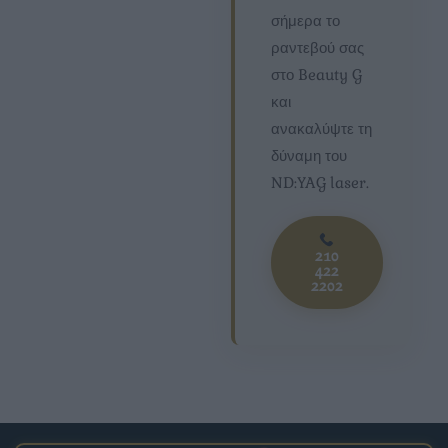
σήμερα το
ραντεβού σας
στο Beauty G
και
ανακαλύψτε τη
δύναμη του
ND:YAG laser.
210
422
2202