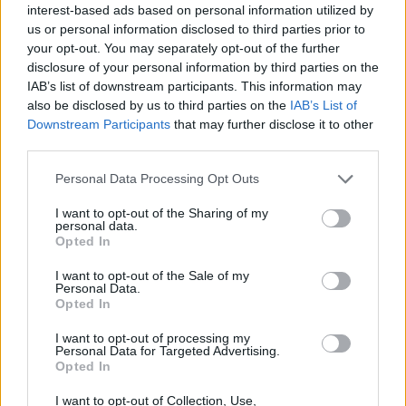
interest-based ads based on personal information utilized by
ΥΓΕΊΑ
us or personal information disclosed to third parties prior to
your opt-out. You may separately opt-out of the further
disclosure of your personal information by third parties on the
IAB’s list of downstream participants. This information may
also be disclosed by us to third parties on the
IAB’s List of
Downstream Participants
that may further disclose it to other
third parties.
Personal Data Processing Opt Outs
I want to opt-out of the Sharing of my
personal data.
Opted In
Γιατί δημιουργούνται οι μαύροι κύκλοι και
I want to opt-out of the Sale of my
πως τους αντιμετωπίζουμε
Personal Data.
Opted In
Ανάμεσα στην έλλειψη ύπνου και την κούραση υπάρχουν ένα
I want to opt-out of processing my
σωρό άλλες αιτίες που εμφανίζονται οι μαύροι κύκλοι. Μερικές
Personal Data for Targeted Advertising.
από τις βασικότερες είναι η κληρονομικότητα, η
Opted In
I want to opt-out of Collection, Use,