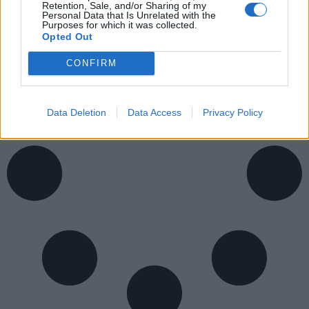
Retention, Sale, and/or Sharing of my
17/02/2026
Δεν υπάρχουν Σχόλια
Personal Data that Is Unrelated with the
Purposes for which it was collected.
Opted Out
CONFIRM
Data Deletion
Data Access
Privacy Policy